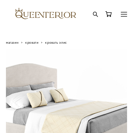
магазин
>
кровати
>
кровать элис