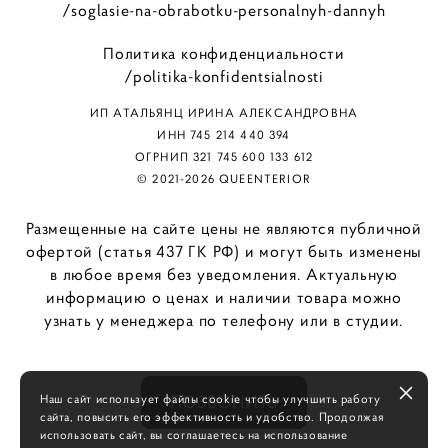
/soglasie-na-obrabotku-personalnyh-dannyh
Политика конфиденциальности
/politika-konfidentsialnosti
ИП АТАЛЬЯНЦ ИРИНА АЛЕКСАНДРОВНА
ИНН 745 214 440 394
ОГРНИП 321 745 600 133 612
© 2021-2026 QUEENTERIOR
Размещенные на сайте цены не являются публичной
офертой (статья 437 ГК РФ) и могут быть изменены
в любое время без уведомления. Актуальную
информацию о ценах и наличии товара можно
узнать у менеджера по телефону или в студии.
Наш сайт использует файлы cookie чтобы улучшить работу
ПОЗВОНИТЬ
сайта, повысить его эффективность и удобство. Продолжая
использовать сайт, вы соглашаетесь на использование